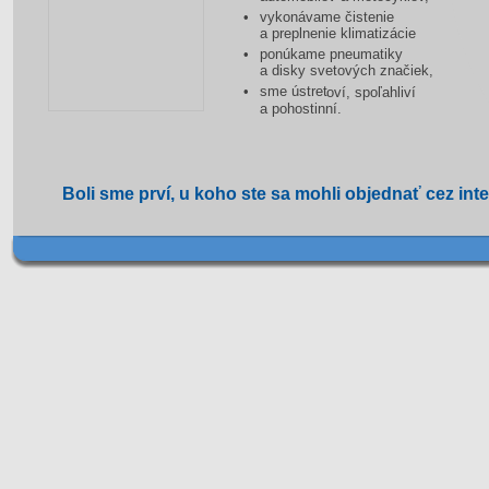
•
vykonávame čistenie 
a preplnenie klimatizácie
•
ponúkame pneumatiky 
a disky svetových značiek,
•
sme ústret
oví, spoľahliví 
a pohostinní.
Boli sme prví, u koho ste sa mohli objednať cez inte