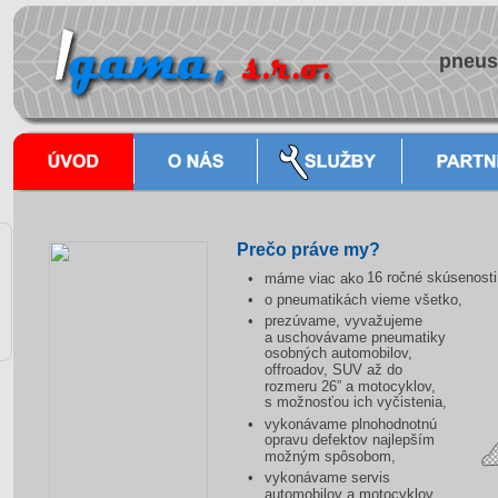
pneuse
Prečo práve my?
 16 ročné skúsenosti
•
máme viac ako
•
o pneumatikách vieme všetko,
•
prezúvame, vyvažujeme 
a uschovávame pneumatiky 
osobných automobilov, 
offroadov, SUV až do 
rozmeru 26” a motocyklov, 
s možnosťou ich vyčistenia,
•
vykonávame plnohodnotnú 
opravu defektov najlepším 
možným spôsobom,
•
vykonávame servis 
automobilov a motocyklov,